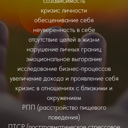
созависимость
кризис личности
обесценивание себя
неуверенность в себе
отсутствие целей в жизни
нар
ушение личных границ
эмоциональное выгорание
исследование бизнес-процессов
увеличение дохода и проявление себя
кризис в отношениях с близкими и
окружением
РПП (расстройство пищевого
поведения)
ПТСР (посттравматическое стрессовое